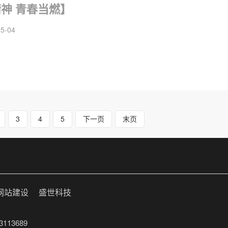
神 青春当燃】
5-04
3
4
5
下一页
末页
网站建设
盛世科技
113689