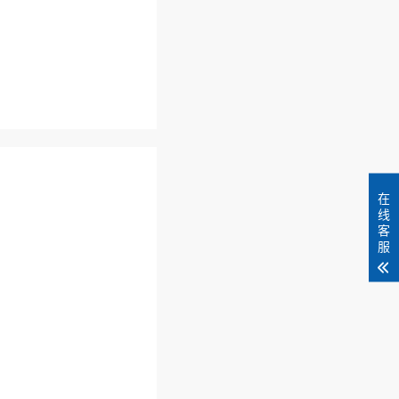
在
线
客
服